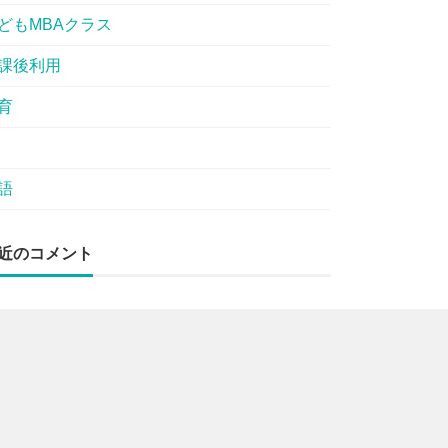
どもMBAクラス
課後利用
育
語
近のコメント