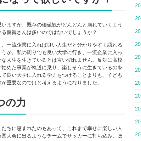
2
2
思いますが、既存の価値観がどんどんと崩れていくよう
2
いる親御さんは多いのではないでしょうか？
2
り、一流企業に入れば良い人生だと分かりやすく語れる
ょうか。私の周りでも良い大学に行き、一流企業に入っ
2
せな人生を生きているとは言い切れません。反対に高校
が始めた事業が軌道に乗り、楽しそうに生きているのを
2
して良い大学に入れる学力をつけることよりも、子ども
方が重要なのではと考えるようになりました。
2
2
5つの力
2
2
人たちに恵まれたのもあって、これまで幸せに楽しい人
2
全国大会に出るようなチームでサッカーに打ち込み、ほ