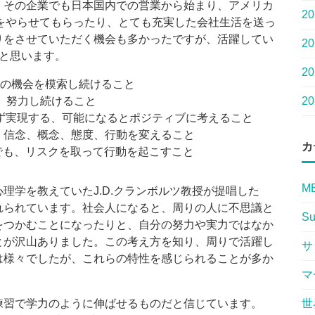
。その企業でも日本国内での営業から始まり、アメリカ
2
をやらせてもらったり、とても充実した会社生活を送っ
りをさせていただく機会も多かったですが、活躍してい
2
と思います。
2
い学習の機会を模索し続けること
2
せず、努力し続けること
会は必ず実現する、可能になるとポジティブに考えること
を捨て、信念、概念、態度、行動を変えること
カ
不確実でも、リスクを取って行動を起こすこと
M
理学を教えていたJ.D.クランボルツ教授が提唱した
れられています。社会人になると、周りの人に不思議と
Su
をつかむことになったりと、自分の努力や実力ではなか
とが沢山ありました。この考え方を知り、周りで活躍し
サ
は様々でしたが、これらの特性を感じられることが多か
マ
世
練習で学力のように伸ばせるものだと信じています。