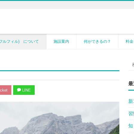
il (フルフィル) について
施設案内
何ができるの？
料金
最
cket
LINE
新
習
知