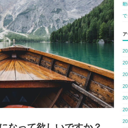
動
で
ア
2
2
2
2
2
2
2
になって欲しいですか？