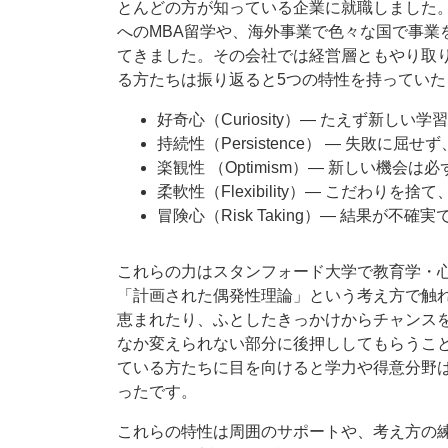
とんどの方が知っている企業に就職しました
へのMBA留学や、海外事業で色々な国で事業
てきました。その会社では経営層ともやり取
る方たちは振り返ると5つの特性を持っていた
好奇心（Curiosity）― たえず新し
持続性（Persistence） ― 失敗に屈
楽観性 （Optimism）― 新しい機
柔軟性（Flexibility）― こだわり
冒険心（Risk Taking）― 結果が
これらの力はスタンフォード大学で教育学・心
「計画された偶発性理論」という考え方で触
恵まれたり、ふとしたきっかけからチャンス
なか変えられない部分に後押ししてもらうこ
ている方たちに目を向けると学力や得意分野
ったです。
これらの特性は周囲のサポートや、考え方の