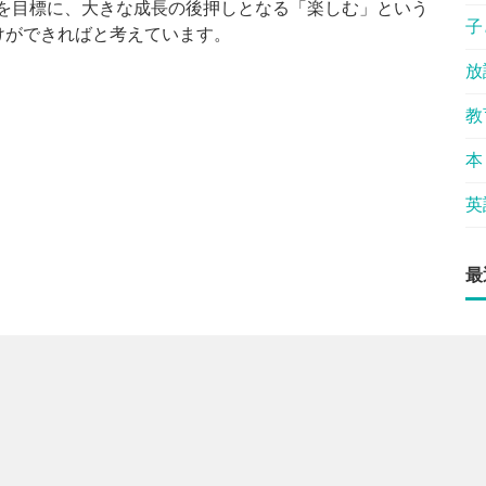
くことを目標に、大きな成長の後押しとなる「楽しむ」という
子
けができればと考えています。
放
教
本
英
最