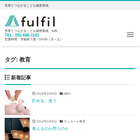
世界とつながるこども秘密基地
世界とつながるこども秘密基地 fulfil
Me
TEL: 092-688-1141
営業時間：学校終了後～19:00（月～土）
タグ:
教育
新着記事
2022年3月9日
MBA
貯める、使う
2022年3月6日
サッカーと教育
教えるのか問うのか